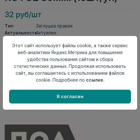
32 руб/шт
Тип
Заглушка правая
Актуальность
Актуален
Материал
ПВХ
Этот сайт использует файлы cookie, а также сервис
Осталось
54 шт
веб-аналитики Яндекс.Метрика для повышения
удобства пользования сайтом и сбора
Добавить в корзину
статистических данных. Продолжая использовать
Внимание! Внешний вид товара может отличаться от
сайт, вы соглашаетесь с использованием файлов
представленного на настоящем сайте. Проверяйте
cookie. Подробнее по
ссылке.
наличие необходимых характеристик и комплектации
в момент приобретения товара.
Я согласен