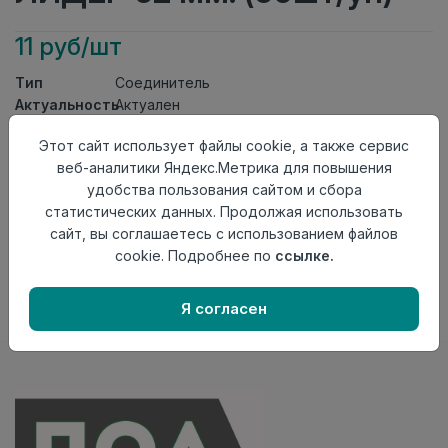
11 руб/шт
Тип
Соединитель
Актуальность
Актуален
Материал
ПВХ
Этот сайт использует файлы cookie, а также сервис
Осталось
102 шт
веб-аналитики Яндекс.Метрика для повышения
удобства пользования сайтом и сбора
Добавить в корзину
статистических данных. Продолжая использовать
Внимание! Внешний вид товара может отличаться от
сайт, вы соглашаетесь с использованием файлов
представленного на настоящем сайте. Проверяйте
cookie. Подробнее по
ссылке.
наличие необходимых характеристик и комплектации
в момент приобретения товара.
Я согласен