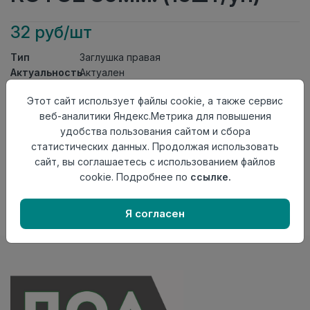
32 руб/шт
Тип
Заглушка правая
Актуальность
Актуален
Материал
ПВХ
Этот сайт использует файлы cookie, а также сервис
Осталось
50 шт
веб-аналитики Яндекс.Метрика для повышения
удобства пользования сайтом и сбора
Добавить в корзину
статистических данных. Продолжая использовать
Внимание! Внешний вид товара может отличаться от
сайт, вы соглашаетесь с использованием файлов
представленного на настоящем сайте. Проверяйте
cookie. Подробнее по
ссылке.
наличие необходимых характеристик и комплектации
в момент приобретения товара.
Я согласен