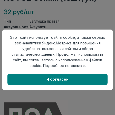
32 руб/шт
Тип
Заглушка правая
Актуальность
Актуален
Материал
ПВХ
Этот сайт использует файлы cookie, а также сервис
Осталось
165 шт
веб-аналитики Яндекс.Метрика для повышения
удобства пользования сайтом и сбора
Добавить в корзину
статистических данных. Продолжая использовать
Внимание! Внешний вид товара может отличаться от
сайт, вы соглашаетесь с использованием файлов
представленного на настоящем сайте. Проверяйте
cookie. Подробнее по
ссылке.
наличие необходимых характеристик и комплектации
в момент приобретения товара.
Я согласен