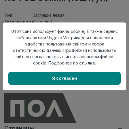
Тип
Заглушка левая
Актуальность
Актуален
Материал
ПВХ
Этот сайт использует файлы cookie, а также сервис
веб-аналитики Яндекс.Метрика для повышения
Нет в наличии
удобства пользования сайтом и сбора
Внимание! Внешний вид товара может отличаться от
статистических данных. Продолжая использовать
представленного на настоящем сайте. Проверяйте
сайт, вы соглашаетесь с использованием файлов
наличие необходимых характеристик и комплектации
cookie. Подробнее по
ссылке.
в момент приобретения товара.
Я согласен
Страницы