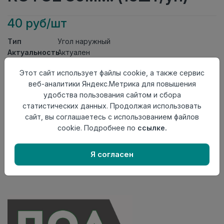
40 руб/шт
Тип
Угол наружный
Актуальность
Актуален
Материал
ПВХ
Этот сайт использует файлы cookie, а также сервис
Осталось
20 шт
веб-аналитики Яндекс.Метрика для повышения
удобства пользования сайтом и сбора
Добавить в корзину
статистических данных. Продолжая использовать
Внимание! Внешний вид товара может отличаться от
сайт, вы соглашаетесь с использованием файлов
представленного на настоящем сайте. Проверяйте
cookie. Подробнее по
ссылке.
наличие необходимых характеристик и комплектации
в момент приобретения товара.
Я согласен