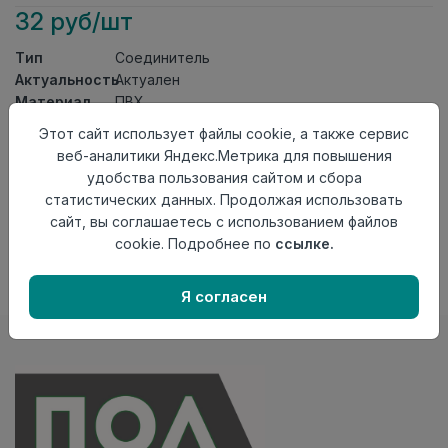
32 руб/шт
Тип
Соединитель
Актуальность
Актуален
Материал
ПВХ
Этот сайт использует файлы cookie, а также сервис
Осталось
186 шт
веб-аналитики Яндекс.Метрика для повышения
Добавить в корзину
удобства пользования сайтом и сбора
статистических данных. Продолжая использовать
Внимание! Внешний вид товара может отличаться от
сайт, вы соглашаетесь с использованием файлов
представленного на настоящем сайте. Проверяйте
cookie. Подробнее по
ссылке.
наличие необходимых характеристик и комплектации
в момент приобретения товара.
Я согласен