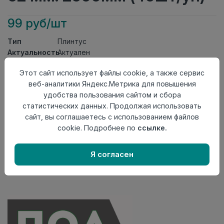
99 руб/шт
Тип
Плинтус
Актуальность
Актуален
Материал
ПВХ
Этот сайт использует файлы cookie, а также сервис
Осталось
5 шт
веб-аналитики Яндекс.Метрика для повышения
удобства пользования сайтом и сбора
Добавить в корзину
статистических данных. Продолжая использовать
Внимание! Внешний вид товара может отличаться от
сайт, вы соглашаетесь с использованием файлов
представленного на настоящем сайте. Проверяйте
cookie. Подробнее по
ссылке.
наличие необходимых характеристик и комплектации
в момент приобретения товара.
Я согласен