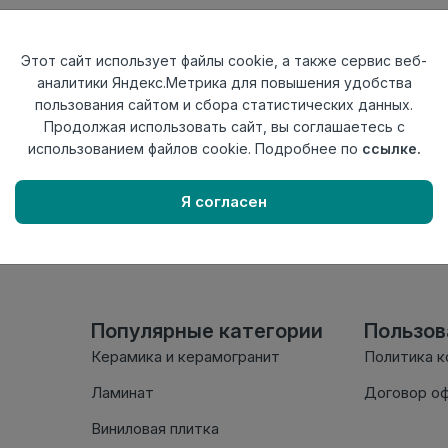
Тип
Заглушка левая
Актуальность
Актуален
Этот сайт использует файлы cookie, а также сервис веб-
Материал
ПВХ
аналитики Яндекс.Метрика для повышения удобства
пользования сайтом и сбора статистических данных.
Осталось
45 шт
Продолжая использовать сайт, вы соглашаетесь с
использованием файлов cookie. Подробнее по
ссылке.
Внимание! Внешний вид т
настоящем сайте. Провер
Я согласен
комплектации в момент п
Популярные категории
Пользо
Керамика и керамогранит
Политика 
Ламинат
Договор о
Виниловая плитка