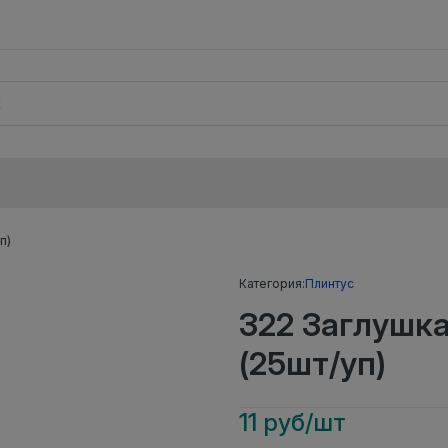
п)
Категория:
Плинтус
322 Заглушк
(25шт/уп)
11 руб/шт