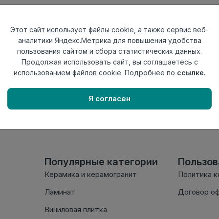
Тип
Угол наружный
Актуальность
Актуален
Этот сайт использует файлы cookie, а также сервис веб-
Материал
ПВХ
аналитики Яндекс.Метрика для повышения удобства
пользования сайтом и сбора статистических данных.
Осталось
9 шт
Продолжая использовать сайт, вы соглашаетесь с
использованием файлов cookie. Подробнее по
ссылке.
Внимание! Внешний вид т
настоящем сайте. Провер
Я согласен
комплектации в момент п
Популярные категории
Пользо
Керамика и керамогранит
Политика 
Ламинат
Договор о
Виниловая плитка