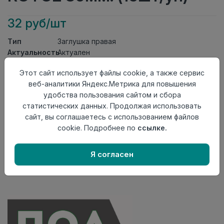
32 руб/шт
Тип
Заглушка правая
Актуальность
Актуален
Материал
ПВХ
Этот сайт использует файлы cookie, а также сервис
Осталось
113 шт
веб-аналитики Яндекс.Метрика для повышения
удобства пользования сайтом и сбора
Добавить в корзину
статистических данных. Продолжая использовать
Внимание! Внешний вид товара может отличаться от
сайт, вы соглашаетесь с использованием файлов
представленного на настоящем сайте. Проверяйте
cookie. Подробнее по
ссылке.
наличие необходимых характеристик и комплектации
в момент приобретения товара.
Я согласен