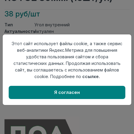
38 руб/шт
Тип
Угол внутренний
Актуальность
Актуален
Материал
ПВХ
Этот сайт использует файлы cookie, а также сервис
Осталось
147 шт
веб-аналитики Яндекс.Метрика для повышения
удобства пользования сайтом и сбора
Добавить в корзину
статистических данных. Продолжая использовать
Внимание! Внешний вид товара может отличаться от
сайт, вы соглашаетесь с использованием файлов
представленного на настоящем сайте. Проверяйте
cookie. Подробнее по
ссылке.
наличие необходимых характеристик и комплектации
в момент приобретения товара.
Я согласен