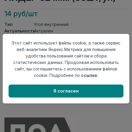
14 руб/шт
Тип
Угол внутренний
Актуальность
Актуален
Материал
ПВХ
Этот сайт использует файлы cookie, а также сервис
Осталось
5 шт
веб-аналитики Яндекс.Метрика для повышения
удобства пользования сайтом и сбора
Добавить в корзину
статистических данных. Продолжая использовать
Внимание! Внешний вид товара может отличаться от
сайт, вы соглашаетесь с использованием файлов
представленного на настоящем сайте. Проверяйте
cookie. Подробнее по
ссылке.
наличие необходимых характеристик и комплектации
в момент приобретения товара.
Я согласен