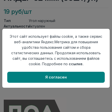
19 руб/шт
Тип
Угол наружный
Актуальность
Актуален
Материал
ПВХ
Этот сайт использует файлы cookie, а также сервис
Осталось
6 шт
веб-аналитики Яндекс.Метрика для повышения
удобства пользования сайтом и сбора
Добавить в корзину
статистических данных. Продолжая использовать
Внимание! Внешний вид товара может отличаться от
сайт, вы соглашаетесь с использованием файлов
представленного на настоящем сайте. Проверяйте
cookie. Подробнее по
ссылке.
наличие необходимых характеристик и комплектации
в момент приобретения товара.
Я согласен