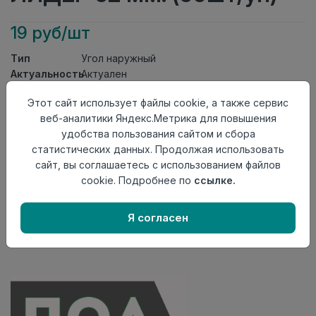
19 руб/шт
Тип
Угол наружный
Актуальность
Актуален
Материал
ПВХ
Этот сайт использует файлы cookie, а также сервис
Осталось
80 шт
веб-аналитики Яндекс.Метрика для повышения
удобства пользования сайтом и сбора
Добавить в корзину
статистических данных. Продолжая использовать
Внимание! Внешний вид товара может отличаться от
сайт, вы соглашаетесь с использованием файлов
представленного на настоящем сайте. Проверяйте
cookie. Подробнее по
ссылке.
наличие необходимых характеристик и комплектации
в момент приобретения товара.
Я согласен