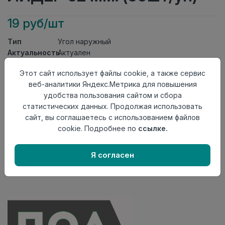
19 руб/шт
Тип
Угол наружный
Актуальность
Актуален
Материал
ПВХ
Этот сайт использует файлы cookie, а также сервис
Осталось
58 шт
веб-аналитики Яндекс.Метрика для повышения
удобства пользования сайтом и сбора
Добавить в корзину
статистических данных. Продолжая использовать
Внимание! Внешний вид товара может отличаться от
сайт, вы соглашаетесь с использованием файлов
представленного на настоящем сайте. Проверяйте
cookie. Подробнее по
ссылке.
наличие необходимых характеристик и комплектации
в момент приобретения товара.
Я согласен