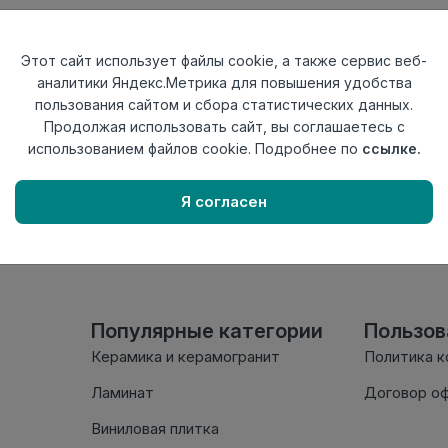
Тип
Заглушка прав
Актуальность
Актуален
Этот сайт использует файлы cookie, а также сервис веб-
Материал
ПВХ
аналитики Яндекс.Метрика для повышения удобства
пользования сайтом и сбора статистических данных.
Осталось
25 шт
Продолжая использовать сайт, вы соглашаетесь с
использованием файлов cookie. Подробнее по
ссылке.
Внимание! Внешний вид т
настоящем сайте. Провер
Я согласен
комплектации в момент п
Популярные категории
Пользо
Керамика и керамогранит
Политика 
Ламинат
Договор о
Виниловая плитка