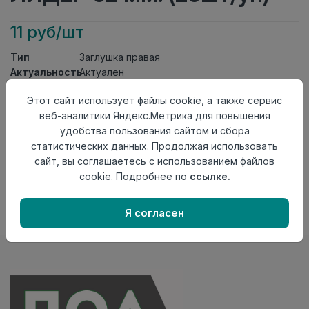
11 руб/шт
Тип
Заглушка правая
Актуальность
Актуален
Материал
ПВХ
Этот сайт использует файлы cookie, а также сервис
Осталось
38 шт
веб-аналитики Яндекс.Метрика для повышения
удобства пользования сайтом и сбора
Добавить в корзину
статистических данных. Продолжая использовать
Внимание! Внешний вид товара может отличаться от
сайт, вы соглашаетесь с использованием файлов
представленного на настоящем сайте. Проверяйте
cookie. Подробнее по
ссылке.
наличие необходимых характеристик и комплектации
в момент приобретения товара.
Я согласен