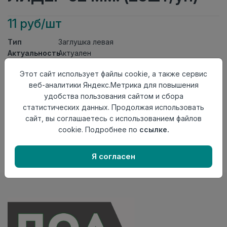
11 руб/шт
Тип
Заглушка левая
Актуальность
Актуален
Материал
ПВХ
Этот сайт использует файлы cookie, а также сервис
Осталось
62 шт
веб-аналитики Яндекс.Метрика для повышения
удобства пользования сайтом и сбора
Добавить в корзину
статистических данных. Продолжая использовать
Внимание! Внешний вид товара может отличаться от
сайт, вы соглашаетесь с использованием файлов
представленного на настоящем сайте. Проверяйте
cookie. Подробнее по
ссылке.
наличие необходимых характеристик и комплектации
в момент приобретения товара.
Я согласен