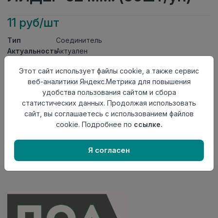
11 руб/шт
Тип
Соединитель
Актуальность
Актуален
Материал
ПВХ
Этот сайт использует файлы cookie, а также сервис
Осталось
127 шт
веб-аналитики Яндекс.Метрика для повышения
удобства пользования сайтом и сбора
Добавить в корзину
статистических данных. Продолжая использовать
Внимание! Внешний вид товара может отличаться от
сайт, вы соглашаетесь с использованием файлов
представленного на настоящем сайте. Проверяйте
cookie. Подробнее по
ссылке.
наличие необходимых характеристик и комплектации
в момент приобретения товара.
Я согласен