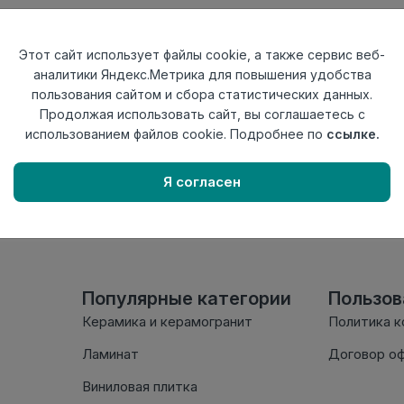
Тип
Соединитель
Актуальность
Актуален
Этот сайт использует файлы cookie, а также сервис веб-
Материал
ПВХ
аналитики Яндекс.Метрика для повышения удобства
пользования сайтом и сбора статистических данных.
Осталось
2 шт
Продолжая использовать сайт, вы соглашаетесь с
использованием файлов cookie. Подробнее по
ссылке.
Внимание! Внешний вид т
настоящем сайте. Провер
Я согласен
комплектации в момент п
Популярные категории
Пользо
Керамика и керамогранит
Политика 
Ламинат
Договор о
Виниловая плитка