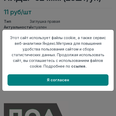
11 руб/шт
Тип
Заглушка правая
Актуальность
Актуален
Материал
ПВХ
Этот сайт использует файлы cookie, а также сервис
Осталось
36 шт
веб-аналитики Яндекс.Метрика для повышения
удобства пользования сайтом и сбора
Добавить в корзину
статистических данных. Продолжая использовать
Внимание! Внешний вид товара может отличаться от
сайт, вы соглашаетесь с использованием файлов
представленного на настоящем сайте. Проверяйте
cookie. Подробнее по
ссылке.
наличие необходимых характеристик и комплектации
в момент приобретения товара.
Я согласен