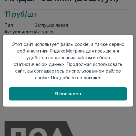
11 руб/шт
Тип
Заглушка левая
Актуальность
Актуален
Материал
ПВХ
Этот сайт использует файлы cookie, а также сервис
Осталось
133 шт
веб-аналитики Яндекс.Метрика для повышения
удобства пользования сайтом и сбора
Добавить в корзину
статистических данных. Продолжая использовать
Внимание! Внешний вид товара может отличаться от
сайт, вы соглашаетесь с использованием файлов
представленного на настоящем сайте. Проверяйте
cookie. Подробнее по
ссылке.
наличие необходимых характеристик и комплектации
в момент приобретения товара.
Я согласен