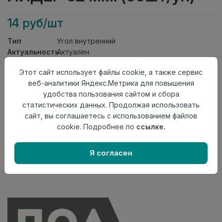
14 руб/шт
Тип
Угол внутренний
Актуальность
Актуален
Материал
ПВХ
Этот сайт использует файлы cookie, а также сервис
Осталось
120 шт
веб-аналитики Яндекс.Метрика для повышения
удобства пользования сайтом и сбора
Добавить в корзину
статистических данных. Продолжая использовать
Внимание! Внешний вид товара может отличаться от
сайт, вы соглашаетесь с использованием файлов
представленного на настоящем сайте. Проверяйте
cookie. Подробнее по
ссылке.
наличие необходимых характеристик и комплектации
в момент приобретения товара.
Я согласен