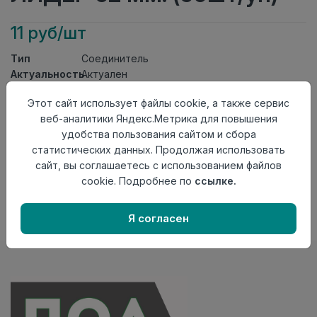
11 руб/шт
Тип
Соединитель
Актуальность
Актуален
Материал
ПВХ
Этот сайт использует файлы cookie, а также сервис
Осталось
117 шт
веб-аналитики Яндекс.Метрика для повышения
удобства пользования сайтом и сбора
Добавить в корзину
статистических данных. Продолжая использовать
Внимание! Внешний вид товара может отличаться от
сайт, вы соглашаетесь с использованием файлов
представленного на настоящем сайте. Проверяйте
cookie. Подробнее по
ссылке.
наличие необходимых характеристик и комплектации
в момент приобретения товара.
Я согласен