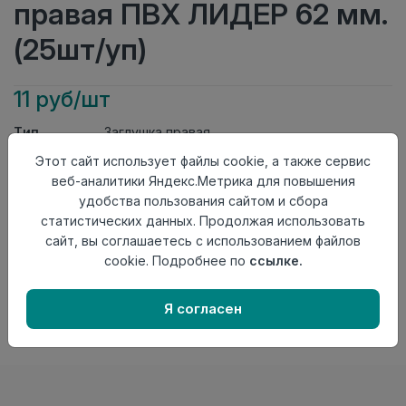
правая ПВХ ЛИДЕР 62 мм.
(25шт/уп)
11 руб/шт
Тип
Заглушка правая
Актуальность
Актуален
Этот сайт использует файлы cookie, а также сервис
Материал
ПВХ
веб-аналитики Яндекс.Метрика для повышения
удобства пользования сайтом и сбора
Осталось
134 шт
статистических данных. Продолжая использовать
Добавить в корзину
сайт, вы соглашаетесь с использованием файлов
cookie. Подробнее по
ссылке.
Внимание! Внешний вид товара может отличаться от
представленного на настоящем сайте. Проверяйте
наличие необходимых характеристик и комплектации
Я согласен
в момент приобретения товара.