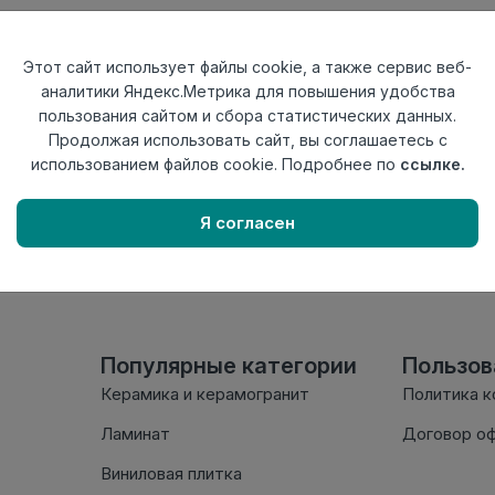
Тип
Угол внутренн
Актуальность
Актуален
Этот сайт использует файлы cookie, а также сервис веб-
Материал
ПВХ
аналитики Яндекс.Метрика для повышения удобства
пользования сайтом и сбора статистических данных.
Осталось
151 шт
Продолжая использовать сайт, вы соглашаетесь с
использованием файлов cookie. Подробнее по
ссылке.
Внимание! Внешний вид т
настоящем сайте. Провер
Я согласен
комплектации в момент п
Популярные категории
Пользо
Керамика и керамогранит
Политика 
Ламинат
Договор о
Виниловая плитка