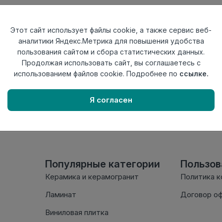
Тип
Плинтус
Актуальность
Актуален
Этот сайт использует файлы cookie, а также сервис веб-
Материал
ПВХ
аналитики Яндекс.Метрика для повышения удобства
пользования сайтом и сбора статистических данных.
Осталось
40 шт
Продолжая использовать сайт, вы соглашаетесь с
использованием файлов cookie. Подробнее по
ссылке.
Внимание! Внешний вид т
настоящем сайте. Провер
Я согласен
комплектации в момент п
Популярные категории
Пользо
Керамика и керамогранит
Политика 
Ламинат
Договор о
Виниловая плитка