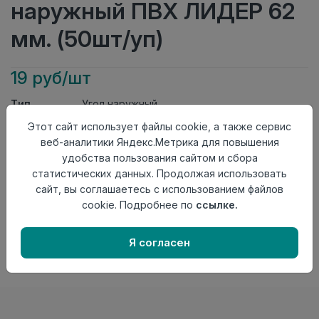
наружный ПВХ ЛИДЕР 62
мм. (50шт/уп)
19 руб/шт
Тип
Угол наружный
Актуальность
Актуален
Этот сайт использует файлы cookie, а также сервис
Материал
ПВХ
веб-аналитики Яндекс.Метрика для повышения
удобства пользования сайтом и сбора
Осталось
141 шт
статистических данных. Продолжая использовать
Добавить в корзину
сайт, вы соглашаетесь с использованием файлов
cookie. Подробнее по
ссылке.
Внимание! Внешний вид товара может отличаться от
представленного на настоящем сайте. Проверяйте
наличие необходимых характеристик и комплектации
Я согласен
в момент приобретения товара.