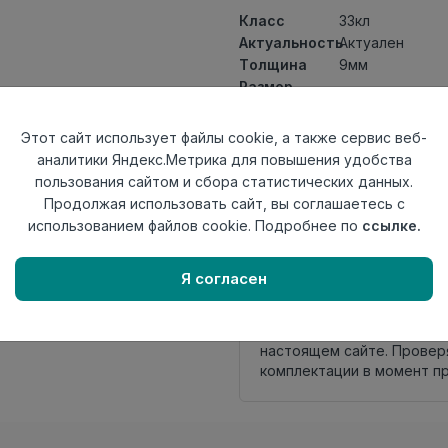
Класс
33кл
Актуальность
Актуален
Толщина
9мм
Размер
1292×194мм
доски
Теплый пол
до +27 градус
Этот сайт использует файлы cookie, а также сервис веб-
Фаска
4V
аналитики Яндекс.Метрика для повышения удобства
Замок
TС-Lock
пользования сайтом и сбора статистических данных.
Страна
Продолжая использовать сайт, вы соглашаетесь с
Россия
происхождения
использованием файлов cookie. Подробнее по
ссылке.
Осталось
53 упак
Я согласен
Внимание! Внешний вид т
настоящем сайте. Провер
комплектации в момент п