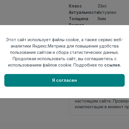
Класс
33кл
Актуальность
Актуален
Толщина
8мм
Размер
1292×194мм
доски
Теплый пол
до +27 градус
Этот сайт использует файлы cookie, а также сервис веб-
Фаска
4V
аналитики Яндекс.Метрика для повышения удобства
Замок
TС-Lock
пользования сайтом и сбора статистических данных.
Страна
Продолжая использовать сайт, вы соглашаетесь с
Россия
происхождения
использованием файлов cookie. Подробнее по
ссылке.
Осталось
72 упак
Я согласен
Внимание! Внешний вид т
настоящем сайте. Провер
комплектации в момент п