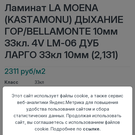
Ламинат LA MOENA
(KASTAMONU) ДЫХАНИЕ
ГОР/BELLAMONTE 10мм
33кл. 4V LM-06 ДУБ
ЛАРГО 33кл 10мм (2,131)
2311 руб/м2
Класс
33кл
Актуальность
Актуален
Толщина
10мм
Этот сайт использует файлы cookie, а также сервис
Размер
веб-аналитики Яндекс.Метрика для повышения
1380×193мм
доски
удобства пользования сайтом и сбора
Теплый пол
до +27 градусов
статистических данных. Продолжая использовать
Фаска
4V
сайт, вы соглашаетесь с использованием файлов
Замок
UniClick
cookie. Подробнее по
ссылке.