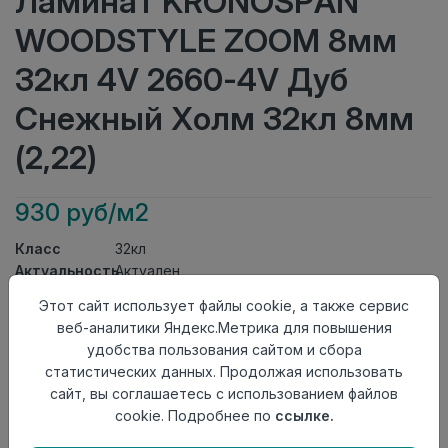
Ламинат KRONOSPAN
WOODSTYLE ZOOM 8мм
32кл 4V 2660-4V Дуб
Снежный Холм 32кл 8мм
(2,22)
930 руб/м2
Класс
32кл
Актуальность
Актуален
Толщина
8мм
Этот сайт использует файлы cookie, а также сервис
Размер
1285×192мм
веб-аналитики Яндекс.Метрика для повышения
доски
удобства пользования сайтом и сбора
Теплый пол
до +27 градусов
статистических данных. Продолжая использовать
Фаска
4V
сайт, вы соглашаетесь с использованием файлов
Замок
Twin Click
cookie. Подробнее по
ссылке.
Страна
Беларусь
происхождения