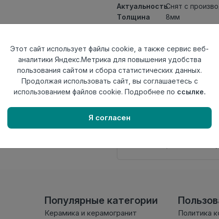
Актуальность
Снят с произв
Толщина
8мм
Размер
1217х145мм
доски
Этот сайт использует файлы cookie, а также сервис веб-
Теплый пол
до +27 градус
аналитики Яндекс.Метрика для повышения удобства
Фаска
4V
пользования сайтом и сбора статистических данных.
Замок
R-Click
Продолжая использовать сайт, вы соглашаетесь с
Страна
Китай
использованием файлов cookie. Подробнее по
ссылке.
происхождения
Нет в наличии
Я согласен
Внимание! Внешний вид т
настоящем сайте. Провер
комплектации в момент п
Популярные категории
Пользо
Керамика и керамогранит
Политика 