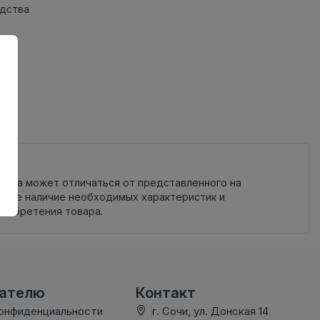
одства
ов
овара может отличаться от представленного на
яйте наличие необходимых характеристик и
риобретения товара.
вателю
Контакт
конфиденциальности
г. Сочи, ул. Донская 14