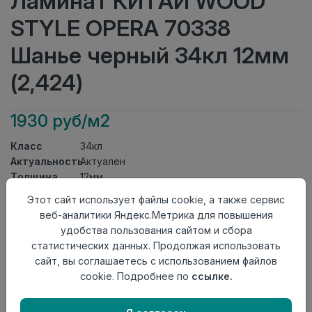
Ламинат КИТАЙ WOOD
STYLE OPERA 70338
Шанье черный 34кл 12мм
(2,424)
1930 руб/м2
Класс
34кл
Актуальность
Актуален
Толщина
12мм
Размер
Этот сайт использует файлы cookie, а также сервис
1206×402мм
доски
веб-аналитики Яндекс.Метрика для повышения
Теплый пол
до +27 градусов
удобства пользования сайтом и сбора
Фаска
Без фаски
статистических данных. Продолжая использовать
Замок
Click
сайт, вы соглашаетесь с использованием файлов
Страна
cookie. Подробнее по
ссылке.
Китай
происхождения
Осталось
40 упак