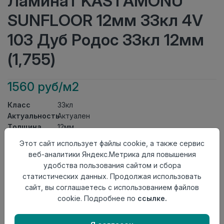
Ламинат KASTAMONU
SUNFLOOR 12мм 33кл 4V
103 Дуб Родос 33кл 12мм
(1,755)
1560 руб/м2
Класс
33кл
Актуальность
Актуален
Толщина
12мм
Размер
Этот сайт использует файлы cookie, а также сервис
1380×159мм
доски
веб-аналитики Яндекс.Метрика для повышения
Теплый пол
до +27 градусов
удобства пользования сайтом и сбора
Фаска
4V
статистических данных. Продолжая использовать
Замок
Twin Click
сайт, вы соглашаетесь с использованием файлов
Страна
cookie. Подробнее по
ссылке.
Россия
происхождения
Осталось
212 упак