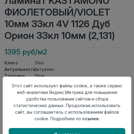
Ламинат KASTAMONU
ФИОЛЕТОВЫЙ/VIOLET
10мм 33кл 4V 1126 Дуб
Орион 33кл 10мм (2,131)
1395 руб/м2
Класс
33кл
Актуальность
Актуален
Толщина
10мм
Размер
Этот сайт использует файлы cookie, а также сервис
1380×193мм
доски
веб-аналитики Яндекс.Метрика для повышения
Теплый пол
до +27 градусов
удобства пользования сайтом и сбора
Фаска
4V
статистических данных. Продолжая использовать
Замок
UniClick
сайт, вы соглашаетесь с использованием файлов
Страна
cookie. Подробнее по
ссылке.
Россия
происхождения
Осталось
799 упак