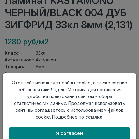
Ламинат KASTAMONU
ЧЕРНЫЙ/BLACK 004 ДУБ
ЗИГФРИД 33кл 8мм (2,131)
1280 руб/м2
Класс
33кл
Актуальность
Актуален
Толщина
8мм
Размер
1380×193мм
доски
Этот сайт использует файлы cookie, а также сервис
Теплый пол
до +27 градусов
веб-аналитики Яндекс.Метрика для повышения
Фаска
4V
удобства пользования сайтом и сбора
Замок
UniClick
статистических данных. Продолжая использовать
Страна
сайт, вы соглашаетесь с использованием файлов
Россия
происхождения
cookie. Подробнее по
ссылке.
Осталось
243 упак
Я согласен
Добавить в корзину