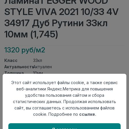
Ламинат EGGER WOOD
STYLE VIVA 2021 10/33 4V
34917 Дуб Рутини 33кл
10мм (1,745)
1320 руб/м2
Класс
33кл
Актуальность
Актуален
Толщина
10мм
Размер
Этот сайт использует файлы cookie, а также сервис
1292×193мм
доски
веб-аналитики Яндекс.Метрика для повышения
Теплый пол
до +27 градусов
удобства пользования сайтом и сбора
Фаска
4V
статистических данных. Продолжая использовать
Замок
Clic It
сайт, вы соглашаетесь с использованием файлов
Страна
cookie. Подробнее по
ссылке.
Россия
происхождения
Осталось
66 упак