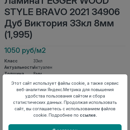
Ламинат EGGER WOOD
STYLE BRAVO 2021 34906
Дуб Виктория 33кл 8мм
(1,995)
1050 руб/м2
Класс
33кл
Актуальность
Актуален
Толщина
8мм
Размер
Этот сайт использует файлы cookie, а также сервис
1292×193мм
доски
веб-аналитики Яндекс.Метрика для повышения
Теплый пол
до +27 градусов
удобства пользования сайтом и сбора
Фаска
4V
статистических данных. Продолжая использовать
Замок
Clic It
сайт, вы соглашаетесь с использованием файлов
Страна
cookie. Подробнее по
ссылке.
Россия
происхождения
Осталось
390 упак