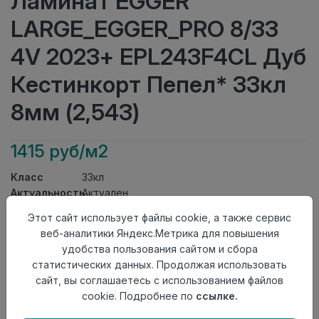
Ламинат EGGER
LARGE_EGGER_PRO 8/33
4V 2023+ EPL243F4CL Дуб
Кестинкорт Пепел* 33кл
8мм (2,543)
1415 руб/м2
Класс
33кл
Актуальность
Актуален
Толщина
8мм
Этот сайт использует файлы cookie, а также сервис
Размер
1292×246мм
веб-аналитики Яндекс.Метрика для повышения
доски
удобства пользования сайтом и сбора
Теплый пол
до +27 градусов
статистических данных. Продолжая использовать
Фаска
4V
сайт, вы соглашаетесь с использованием файлов
Замок
Clic It
cookie. Подробнее по
ссылке.
Страна
Россия
происхождения