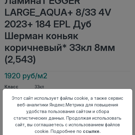
Ламинат EGGER
LARGE_AQUA+ 8/33 4V
2023+ 184 EPL Дуб
Шерман коньяк
коричневый* 33кл 8мм
(2,543)
1920 руб/м2
Класс
33кл
Актуальность
Актуален
Этот сайт использует файлы cookie, а также сервис
Толщина
8мм
веб-аналитики Яндекс.Метрика для повышения
Размер
1292×246мм
удобства пользования сайтом и сбора
доски
статистических данных. Продолжая использовать
Теплый пол
до +27 градусов
сайт, вы соглашаетесь с использованием файлов
Фаска
4V
cookie. Подробнее по
ссылке.
Замок
Clic It