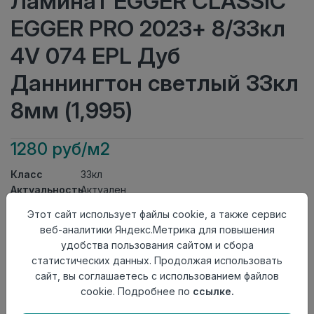
Ламинат EGGER CLASSIC
EGGER PRO 2023+ 8/33кл
4V 074 EPL Дуб
Даннингтон светлый 33кл
8мм (1,995)
1280 руб/м2
Класс
33кл
Актуальность
Актуален
Толщина
8мм
Этот сайт использует файлы cookie, а также сервис
Размер
1292×193мм
веб-аналитики Яндекс.Метрика для повышения
доски
удобства пользования сайтом и сбора
Теплый пол
до +27 градусов
статистических данных. Продолжая использовать
Фаска
4V
сайт, вы соглашаетесь с использованием файлов
Замок
Clic It
cookie. Подробнее по
ссылке.
Страна
Россия
происхождения