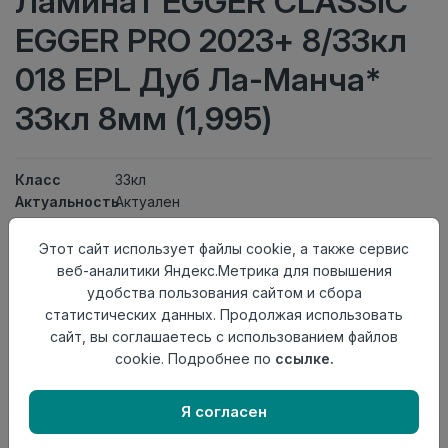
Ламинат EGGER CLASSIC
EGGER PRO 2023+ 8/33кл
018 EPL Дуб Ла-Манча*
33кл 8мм (1,995)
Класс
33кл
Актуальность
Актуален
Толщина
8мм
Размер
Этот сайт использует файлы cookie, а также сервис
1292×193мм
доски
веб-аналитики Яндекс.Метрика для повышения
Теплый пол
до +27 градусов
удобства пользования сайтом и сбора
Фаска
Без фаски
статистических данных. Продолжая использовать
Замок
Clic It
сайт, вы соглашаетесь с использованием файлов
Страна
cookie. Подробнее по
ссылке.
Россия
происхождения
Я согласен
Нет в наличии
Внимание! Внешний вид товара может отличаться от