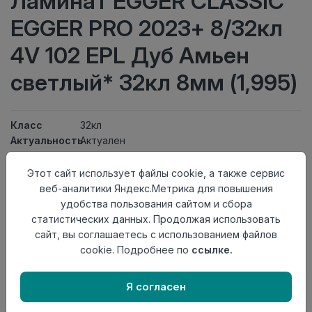
Ламинат EGGER CLASSIC
EGGER PRO 2023+ 8/32кл
4V 102 EPL Дуб Амьен
светлый* 32кл 8мм (1,995)
Класс
32кл
Актуальность
Актуален
Толщина
8мм
Размер
Этот сайт использует файлы cookie, а также сервис
1292×193мм
доски
веб-аналитики Яндекс.Метрика для повышения
Теплый пол
до +27 градусов
удобства пользования сайтом и сбора
Фаска
4V
статистических данных. Продолжая использовать
Замок
Clic It
сайт, вы соглашаетесь с использованием файлов
Страна
cookie. Подробнее по
ссылке.
Россия
происхождения
Я согласен
Нет в наличии
Внимание! Внешний вид товара может отличаться от