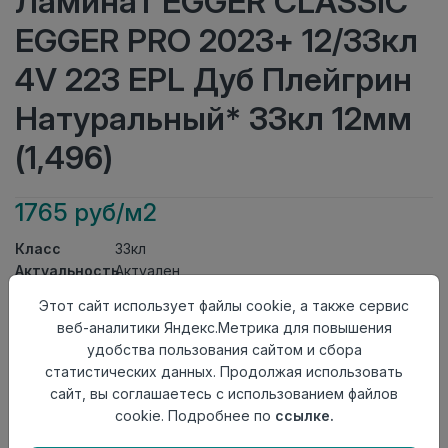
Ламинат EGGER CLASSIC
EGGER PRO 2023+ 12/33кл
4V 223 EPL Дуб Плейгрин
Натуральный* 33кл 12мм
(1,496)
1765 руб/м2
Класс
33кл
Актуальность
Актуален
Толщина
12мм
Этот сайт использует файлы cookie, а также сервис
Размер
1292×193мм
веб-аналитики Яндекс.Метрика для повышения
доски
удобства пользования сайтом и сбора
Теплый пол
до +27 градусов
статистических данных. Продолжая использовать
Фаска
4V
сайт, вы соглашаетесь с использованием файлов
Замок
Clic It
cookie. Подробнее по
ссылке.
Страна
Россия
происхождения