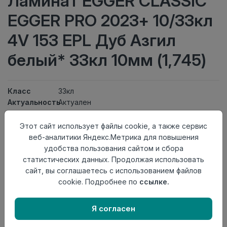
Ламинат EGGER CLASSIC
EGGER PRO 2023+ 10/33кл
4V 153 EPL Дуб Азгил
белый* 33кл 10мм (1,745)
Класс
33кл
Актуальность
Актуален
Толщина
10мм
Размер
Этот сайт использует файлы cookie, а также сервис
1292×193мм
доски
веб-аналитики Яндекс.Метрика для повышения
Теплый пол
до +27 градусов
удобства пользования сайтом и сбора
Фаска
4V
статистических данных. Продолжая использовать
Замок
Clic It
сайт, вы соглашаетесь с использованием файлов
Страна
cookie. Подробнее по
ссылке.
Россия
происхождения
Я согласен
Нет в наличии
Внимание! Внешний вид товара может отличаться от