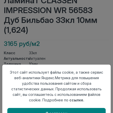
Ламинат CLASSEN
IMPRESSION WR 56583
Дуб Бильбао 33кл 10мм
(1,624)
3165 руб/м2
Класс
33кл
Актуальность
Актуален
Толщина
10мм
Размер
Этот сайт использует файлы cookie, а также сервис
1285×158мм
доски
веб-аналитики Яндекс.Метрика для повышения
Теплый пол
до +27 градусов
удобства пользования сайтом и сбора
Фаска
4V
статистических данных. Продолжая использовать
Замок
Megaloc
сайт, вы соглашаетесь с использованием файлов
Страна
cookie. Подробнее по
ссылке.
Германия
происхождения
Осталось
5 упак