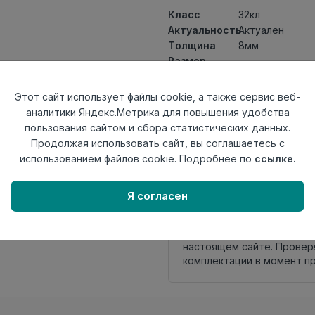
Класс
32кл
Актуальность
Актуален
Толщина
8мм
Размер
1200×191мм
доски
Теплый пол
до +27 градус
Этот сайт использует файлы cookie, а также сервис веб-
Фаска
4V
аналитики Яндекс.Метрика для повышения удобства
Замок
L2C/ Click to Fit
пользования сайтом и сбора статистических данных.
Страна
Продолжая использовать сайт, вы соглашаетесь с
Турция
происхождения
использованием файлов cookie. Подробнее по
ссылке.
Осталось
6 упак
Я согласен
Внимание! Внешний вид т
настоящем сайте. Провер
комплектации в момент п