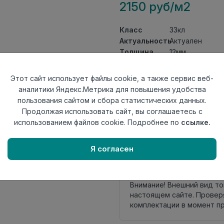
2150 руб/м2
Класс
33кл
Актуальность
Актуален
Толщина
12мм
Размер
1195×189мм
доски
Этот сайт использует файлы cookie, а также сервис веб-
Теплый пол
до +27 градус
аналитики Яндекс.Метрика для повышения удобства
Фаска
4V
пользования сайтом и сбора статистических данных.
Замок
UNIfit
Продолжая использовать сайт, вы соглашаетесь с
Страна
использованием файлов cookie. Подробнее по
ссылке.
Турция
происхождения
Я согласен
Осталось
11 упак
Внимание! Внешний вид т
настоящем сайте. Провер
комплектации в момент п